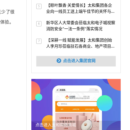
【粽叶飘香 关爱情长】太和集团各企
5
竟少了很
业向一线员工送上端午佳节的关怀与祝
福
尚体验。
新华区人大常委会莅临太和电子城视察
6
消防安全“一法一条例”落实情况
【深耕一线 赋能发展】太和集团创始
7
人李月珍莅临驻石各商业、地产项目视
察指导
点击进入集团官网
点击进入太和购微商城