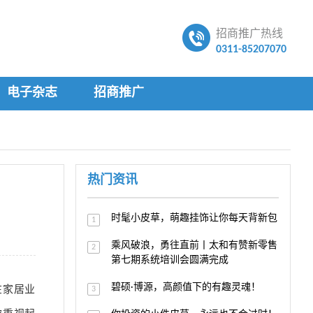
招商推广热线
0311-85207070
电子杂志
招商推广
热门资讯
时髦小皮草，萌趣挂饰让你每天背新包
1
乘风破浪，勇往直前丨太和有赞新零售
2
第七期系统培训会圆满完成
在家居业
碧硕·博源，高颜值下的有趣灵魂！
3