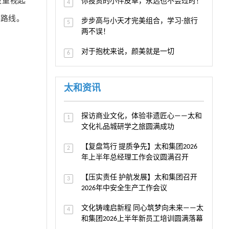
被重视起
你投资的小件皮草，永远也不会过时！
4
的路线。
步步高与小天才完美组合，学习-旅行
5
两不误！
对于抱枕来说，颜美就是一切
6
太和资讯
探访商业文化，体验非遗匠心——太和
1
文化礼品城研学之旅圆满成功
【复盘笃行 提质争先】太和集团2026
2
年上半年总经理工作会议圆满召开
【压实责任 护航发展】太和集团召开
3
2026年中安全生产工作会议
文化铸魂启新程 同心筑梦向未来——太
4
和集团2026上半年新员工培训圆满落幕