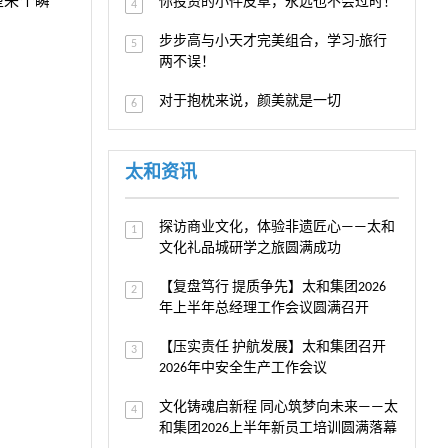
型来个瞬
你投资的小件皮草，永远也不会过时！
4
步步高与小天才完美组合，学习-旅行
5
两不误！
对于抱枕来说，颜美就是一切
6
太和资讯
探访商业文化，体验非遗匠心——太和
1
文化礼品城研学之旅圆满成功
【复盘笃行 提质争先】太和集团2026
2
年上半年总经理工作会议圆满召开
【压实责任 护航发展】太和集团召开
3
2026年中安全生产工作会议
文化铸魂启新程 同心筑梦向未来——太
4
和集团2026上半年新员工培训圆满落幕