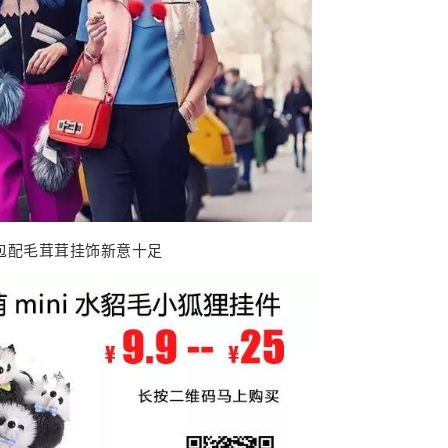
包配毛茸茸挂饰新意十足