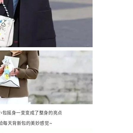
小包摇身一变变成了整身的亮点
验每天背新包的美妙感觉~