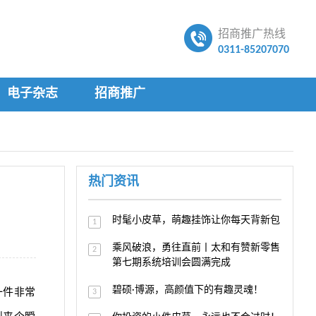
招商推广热线
0311-85207070
电子杂志
招商推广
热门资讯
时髦小皮草，萌趣挂饰让你每天背新包
1
乘风破浪，勇往直前丨太和有赞新零售
2
第七期系统培训会圆满完成
一件非常
碧硕·博源，高颜值下的有趣灵魂！
3