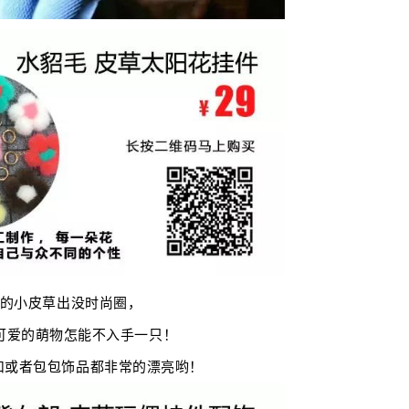
的小皮草出没时尚圈，
可爱的萌物怎能不入手一只！
扣或者包包饰品都非常的漂亮哟！