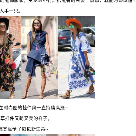
的配饰赢家，受宠到不行。搭配有时只要一点点，就能为整体造
入手一只。
在时尚圈的挂件风一直持续高涨~
皮草挂件又萌又美的样子，
感觉赋予了包包新生命~