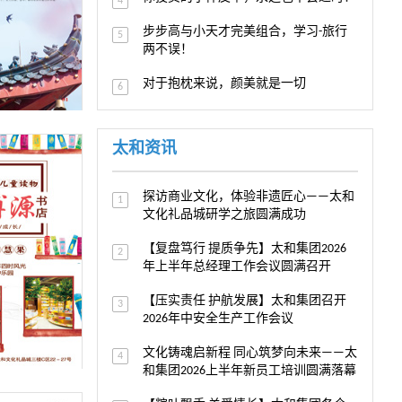
4
步步高与小天才完美组合，学习-旅行
5
两不误！
对于抱枕来说，颜美就是一切
6
太和资讯
探访商业文化，体验非遗匠心——太和
1
文化礼品城研学之旅圆满成功
【复盘笃行 提质争先】太和集团2026
2
年上半年总经理工作会议圆满召开
【压实责任 护航发展】太和集团召开
3
2026年中安全生产工作会议
文化铸魂启新程 同心筑梦向未来——太
4
和集团2026上半年新员工培训圆满落幕