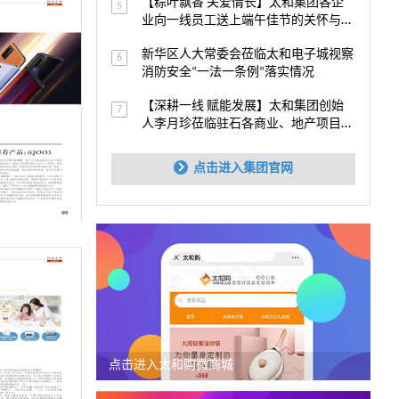
【粽叶飘香 关爱情长】太和集团各企
5
业向一线员工送上端午佳节的关怀与祝
福
新华区人大常委会莅临太和电子城视察
6
消防安全“一法一条例”落实情况
【深耕一线 赋能发展】太和集团创始
7
人李月珍莅临驻石各商业、地产项目视
察指导
点击进入集团官网
点击进入太和购微商城