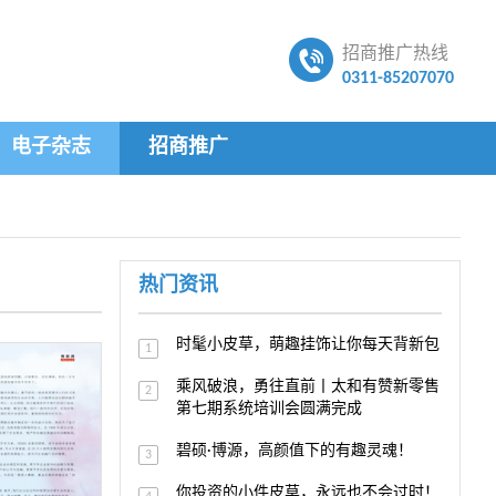
招商推广热线
0311-85207070
电子杂志
招商推广
热门资讯
时髦小皮草，萌趣挂饰让你每天背新包
1
乘风破浪，勇往直前丨太和有赞新零售
2
第七期系统培训会圆满完成
碧硕·博源，高颜值下的有趣灵魂！
3
你投资的小件皮草，永远也不会过时！