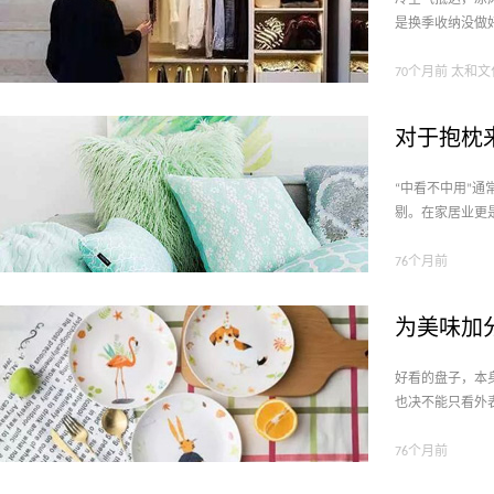
冷空气抵达，凉
是换季收纳没做
70个月前 太和
对于抱枕
“中看不中用”通
剔。在家居业更
76个月前
为美味加
好看的盘子，本
也决不能只看外
76个月前