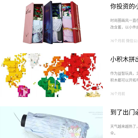
你投资的
时尚圈画风一直
改含蓄，以小件
76个月前 微信
小积木拼
作为益智玩具，
积木都可以开拓
76个月前
到了出门
天气越来越热了
伞。